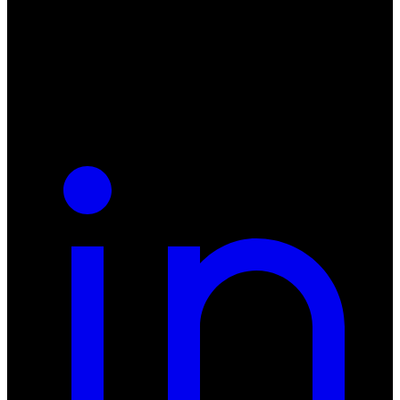
55-040 Bielany Wrocławskie
NIP: 8942678597
REGON: 932660597