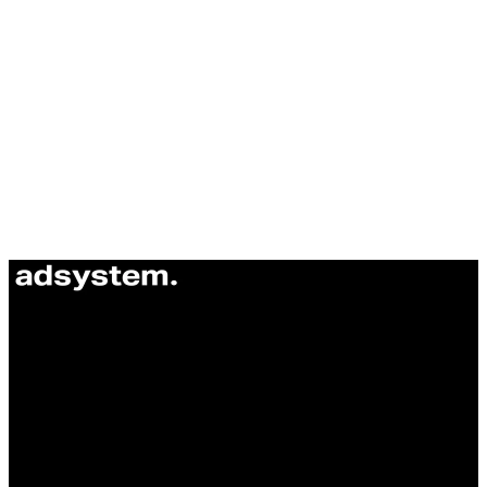
ul. Atramentowa 11
55-040 Bielany Wrocławskie
NIP: 8942678597
REGON: 932660597