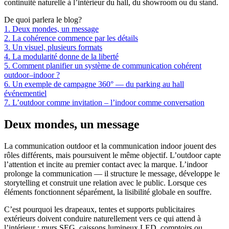
continuité naturelle à l’intérieur du hall, du showroom ou du stand.
De quoi parlera le blog?
1. Deux mondes, un message
2. La cohérence commence par les détails
3. Un visuel, plusieurs formats
4. La modularité donne de la liberté
5. Comment planifier un système de communication cohérent
outdoor–indoor ?
6. Un exemple de campagne 360° — du parking au hall
événementiel
7. L’outdoor comme invitation – l’indoor comme conversation
Deux mondes, un message
La communication outdoor et la communication indoor jouent des
rôles différents, mais poursuivent le même objectif. L’outdoor capte
l’attention et incite au premier contact avec la marque. L’indoor
prolonge la communication — il structure le message, développe le
storytelling et construit une relation avec le public. Lorsque ces
éléments fonctionnent séparément, la lisibilité globale en souffre.
C’est pourquoi les drapeaux, tentes et supports publicitaires
extérieurs doivent conduire naturellement vers ce qui attend à
l’intérieur : murs SEG, caissons lumineux LED, comptoirs ou