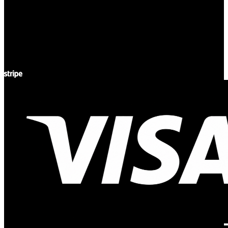
ul. Atramentowa 11
55-040 Bielany Wrocławskie
NIP: 8942678597
REGON: 932660597