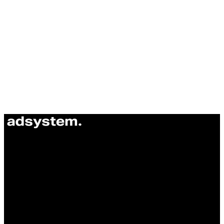
ul. Atramentowa 11
55-040 Bielany Wrocławskie
NIP: 8942678597
REGON: 932660597