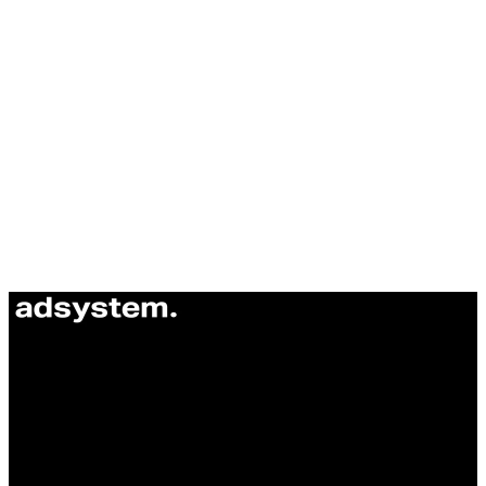
ul. Atramentowa 11
55-040 Bielany Wrocławskie
NIP: 8942678597
REGON: 932660597