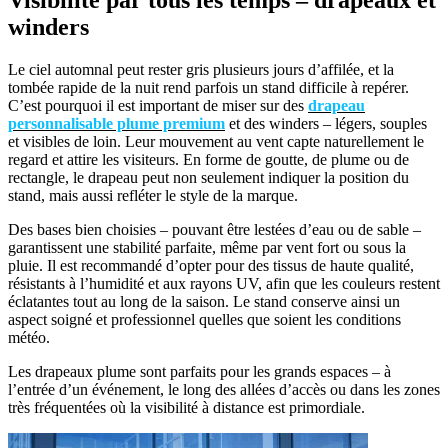
Visibilité par tous les temps – drapeaux et
winders
Le ciel automnal peut rester gris plusieurs jours d’affilée, et la
tombée rapide de la nuit rend parfois un stand difficile à repérer.
C’est pourquoi il est important de miser sur des
drapeau
personnalisable plume premium
et des winders – légers, souples
et visibles de loin. Leur mouvement au vent capte naturellement le
regard et attire les visiteurs. En forme de goutte, de plume ou de
rectangle, le drapeau peut non seulement indiquer la position du
stand, mais aussi refléter le style de la marque.
Des bases bien choisies – pouvant être lestées d’eau ou de sable –
garantissent une stabilité parfaite, même par vent fort ou sous la
pluie. Il est recommandé d’opter pour des tissus de haute qualité,
résistants à l’humidité et aux rayons UV, afin que les couleurs restent
éclatantes tout au long de la saison. Le stand conserve ainsi un
aspect soigné et professionnel quelles que soient les conditions
météo.
Les drapeaux plume sont parfaits pour les grands espaces – à
l’entrée d’un événement, le long des allées d’accès ou dans les zones
très fréquentées où la visibilité à distance est primordiale.