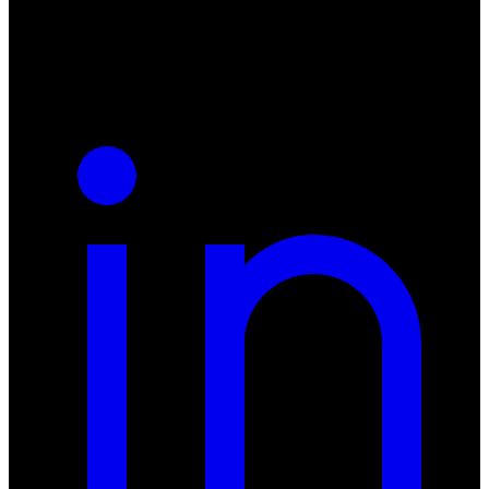
NIP: 8942678597
REGON: 932660597