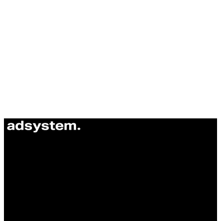
ul. Atramentowa 11
55-040 Bielany Wrocławskie
NIP: 8942678597
REGON: 932660597