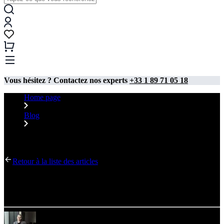
Vous hésitez ? Contactez nos experts
+33 1 89 71 05 18
Home page
Blog
Impression sur matériaux publicitaires – que faut-il savoir sur
la sublimation et le solvant ?
Retour à la liste des articles
Impression sur matériaux publicitaires – que faut-il
savoir sur la sublimation et le solvant ?