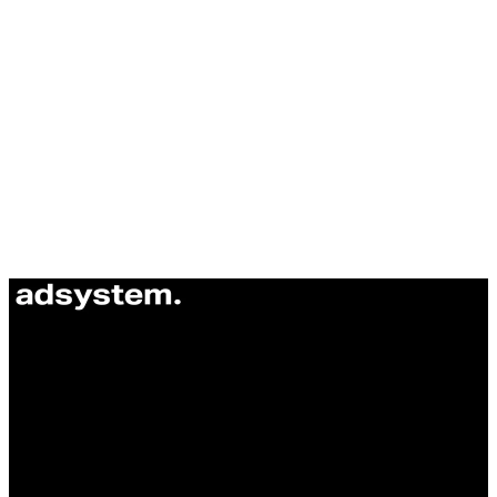
ul. Atramentowa 11
55-040 Bielany Wrocławskie
NIP: 8942678597
REGON: 932660597