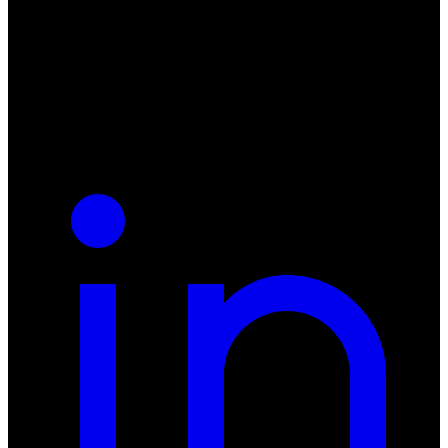
ul. Atramentowa 11
55-040 Bielany Wrocławskie
NIP: 8942678597
REGON: 932660597