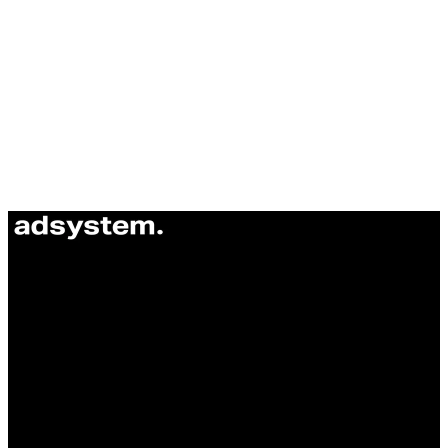
ul. Atramentowa 11
55-040 Bielany Wrocławskie
NIP: 8942678597
REGON: 932660597