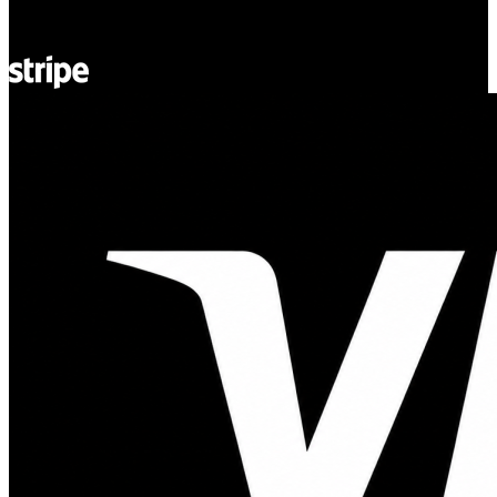
REGON: 932660597