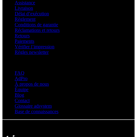
Assistance
Livraison
Délai d’exécution
Règlement
Conditions de garantie
Réclamations et retours
Retours
Paiements
Vérifier l’impression
Règles newsletter
À propos d’adsystem
FAQ
AdPro
À propos de nous
Équipe
Blog
Contact
Glossaire adsystem
Base de connaissances
© Adsystem 2026. Tous droits réservés.