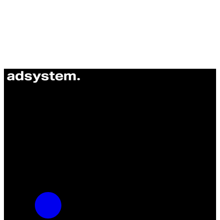
ul. Atramentowa 11
55-040 Bielany Wrocławskie
NIP: 8942678597
REGON: 932660597