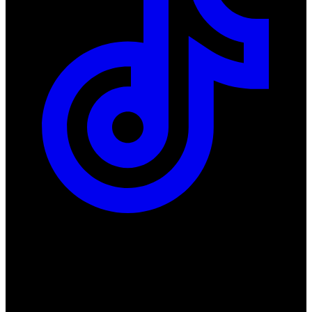
ul. Atramentowa 11
55-040 Bielany Wrocławskie
NIP: 8942678597