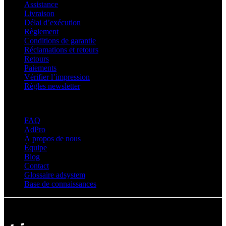
Assistance
Livraison
Délai d’exécution
Règlement
Conditions de garantie
Réclamations et retours
Retours
Paiements
Vérifier l’impression
Règles newsletter
À propos d’adsystem
FAQ
AdPro
À propos de nous
Équipe
Blog
Contact
Glossaire adsystem
Base de connaissances
© Adsystem 2026. Tous droits réservés.