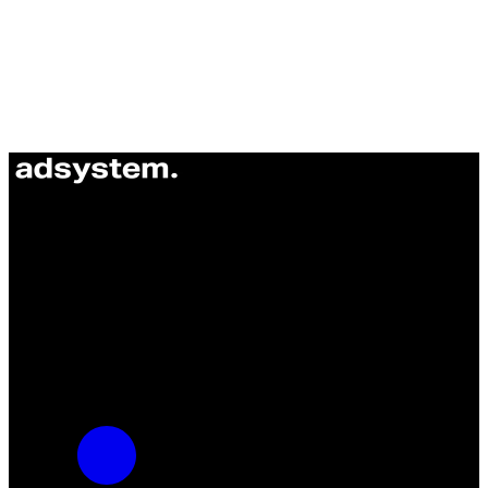
ul. Atramentowa 11
55-040 Bielany Wrocławskie
NIP: 8942678597
REGON: 932660597