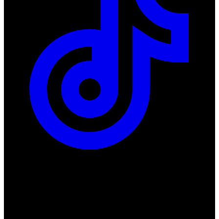
ul. Atramentowa 11
55-040 Bielany Wrocławskie
NIP: 8942678597