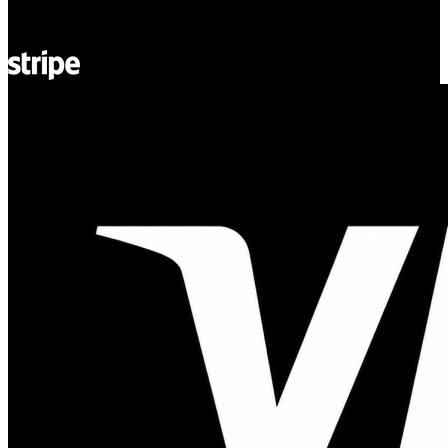
REGON: 932660597