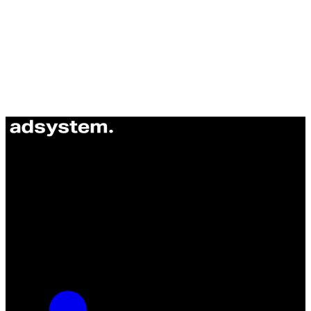
ul. Atramentowa 11
55-040 Bielany Wrocławskie
NIP: 8942678597
REGON: 932660597