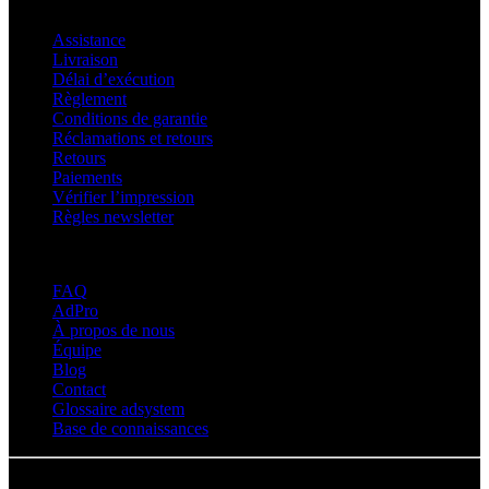
Assistance
Assistance
Livraison
Délai d’exécution
Règlement
Conditions de garantie
Réclamations et retours
Retours
Paiements
Vérifier l’impression
Règles newsletter
À propos d’adsystem
FAQ
AdPro
À propos de nous
Équipe
Blog
Contact
Glossaire adsystem
Base de connaissances
© Adsystem 2026. Tous droits réservés.