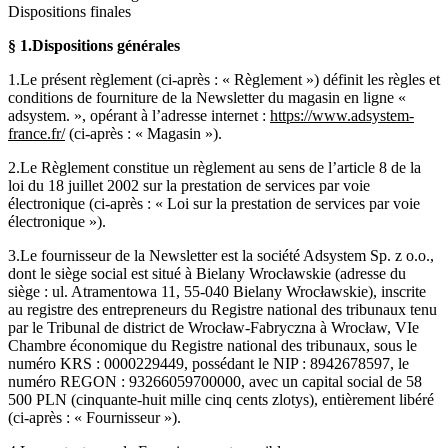
Dispositions finales
§ 1.
Dispositions générales
1.Le présent règlement (ci-après : « Règlement ») définit les règles et
conditions de fourniture de la Newsletter du magasin en ligne «
adsystem. », opérant à l’adresse internet :
https://www.adsystem-
france.fr/
(ci-après : « Magasin »).
2.Le Règlement constitue un règlement au sens de l’article 8 de la
loi du 18 juillet 2002 sur la prestation de services par voie
électronique (ci-après : « Loi sur la prestation de services par voie
électronique »).
3.Le fournisseur de la Newsletter est la société Adsystem Sp. z o.o.,
dont le siège social est situé à Bielany Wrocławskie (adresse du
siège : ul. Atramentowa 11, 55-040 Bielany Wrocławskie), inscrite
au registre des entrepreneurs du Registre national des tribunaux tenu
par le Tribunal de district de Wrocław-Fabryczna à Wrocław, VIe
Chambre économique du Registre national des tribunaux, sous le
numéro KRS : 0000229449, possédant le NIP : 8942678597, le
numéro REGON : 93266059700000, avec un capital social de 58
500 PLN (cinquante-huit mille cinq cents zlotys), entièrement libéré
(ci-après : « Fournisseur »).