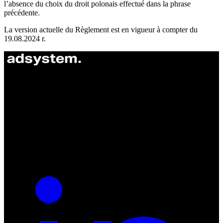
l’absence du choix du droit polonais effectué dans la phrase
précédente.
La version actuelle du Règlement est en vigueur à compter du
19.08.2024 r.
ul. Atramentowa 11
55-040 Bielany Wrocławskie
NIP: 8942678597
REGON: 932660597