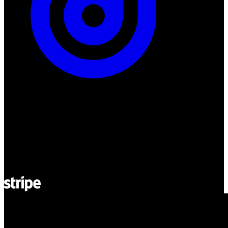
ul. Atramentowa 11
55-040 Bielany Wrocławskie
NIP: 8942678597
REGON: 932660597