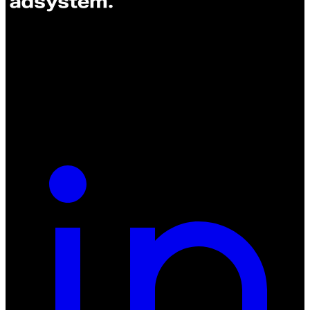
ul. Atramentowa 11
55-040 Bielany Wrocławskie
NIP: 8942678597
REGON: 932660597