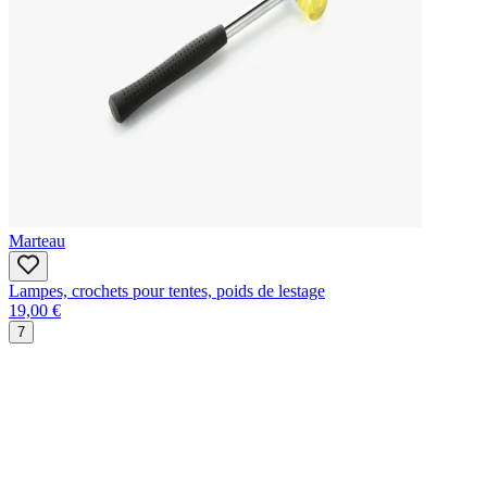
Marteau
Lampes, crochets pour tentes, poids de lestage
19,00 €
7