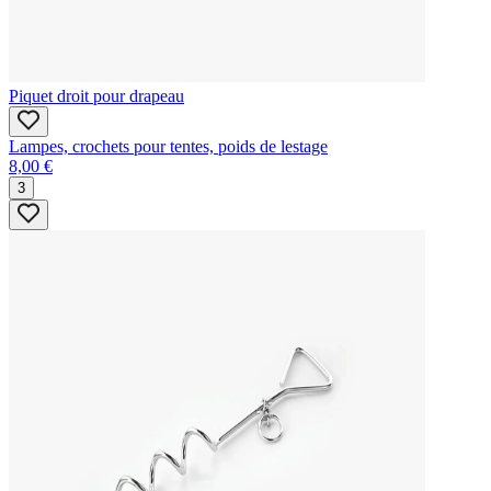
Piquet droit pour drapeau
Lampes, crochets pour tentes, poids de lestage
8,00 €
3