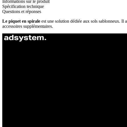
Informations sur le produit
Spécification technique
Questions et réponses
Le piquet en spirale
est une solution dédiée aux sols sablonneux. Il a
accessoires supplémentaires.
ul. Atramentowa 11
55-040 Bielany Wrocławskie
NIP: 8942678597
REGON: 932660597