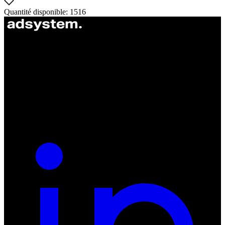
Quantité disponible: 1516
ul. Atramentowa 11
55-040 Bielany Wrocławskie
NIP: 8942678597
REGON: 932660597