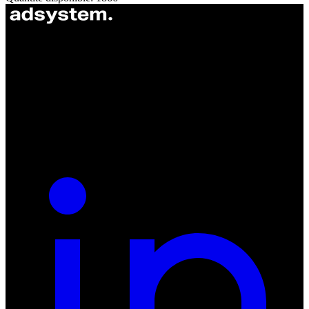
ul. Atramentowa 11
55-040 Bielany Wrocławskie
NIP: 8942678597
REGON: 932660597