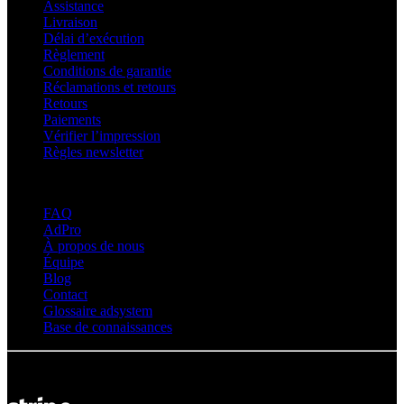
Assistance
Livraison
Délai d’exécution
Règlement
Conditions de garantie
Réclamations et retours
Retours
Paiements
Vérifier l’impression
Règles newsletter
À propos d’adsystem
FAQ
AdPro
À propos de nous
Équipe
Blog
Contact
Glossaire adsystem
Base de connaissances
© Adsystem 2026. Tous droits réservés.