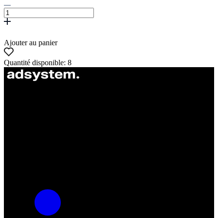
Ajouter au panier
Quantité disponible: 8
ul. Atramentowa 11
55-040 Bielany Wrocławskie
NIP: 8942678597
REGON: 932660597