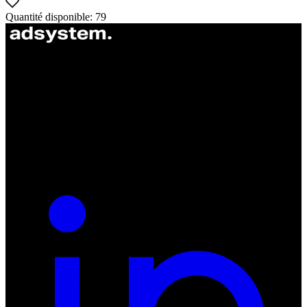
Quantité disponible: 79
ul. Atramentowa 11
55-040 Bielany Wrocławskie
NIP: 8942678597
REGON: 932660597