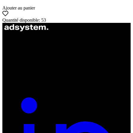
Ajouter au panier
Quantité disponible: 53
ul. Atramentowa 11
55-040 Bielany Wrocławskie
NIP: 8942678597
REGON: 932660597