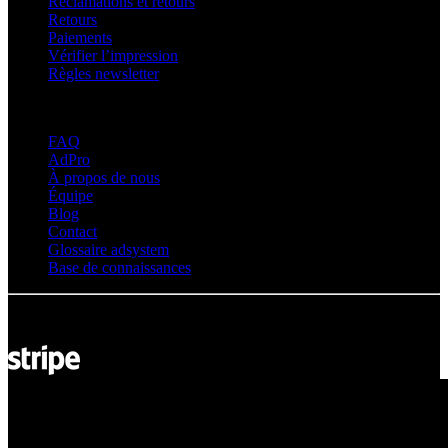
Réclamations et retours
Retours
Paiements
Vérifier l’impression
Règles newsletter
À propos d’adsystem
FAQ
AdPro
À propos de nous
Équipe
Blog
Contact
Glossaire adsystem
Base de connaissances
© Adsystem 2026. Tous droits réservés.