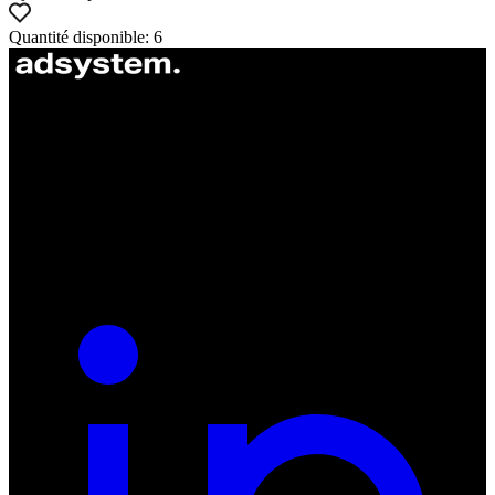
Quantité disponible: 6
ul. Atramentowa 11
55-040 Bielany Wrocławskie
NIP: 8942678597
REGON: 932660597