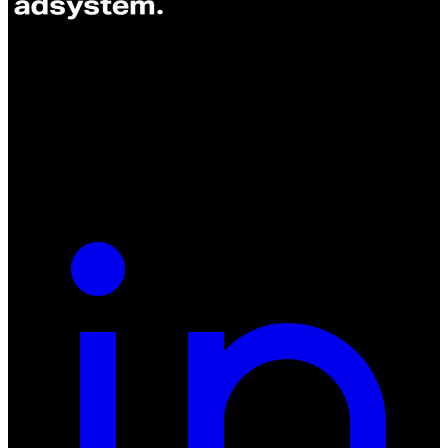
ul. Atramentowa 11
55-040 Bielany Wrocławskie
NIP: 8942678597
REGON: 932660597