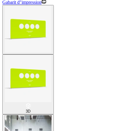
Gabarit d"impression
3D