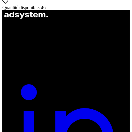
Quantité disponible: 46
ul. Atramentowa 11
55-040 Bielany Wrocławskie
NIP: 8942678597
REGON: 932660597