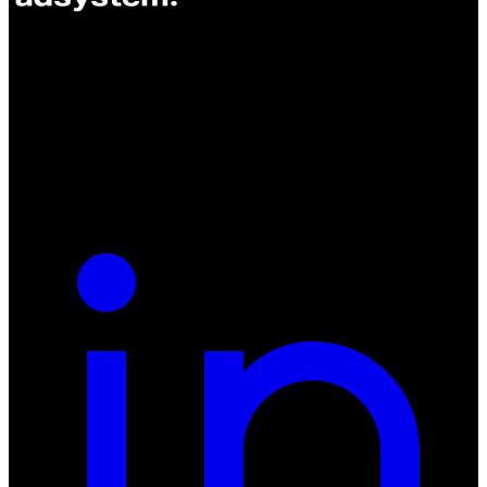
ul. Atramentowa 11
55-040 Bielany Wrocławskie
NIP: 8942678597
REGON: 932660597