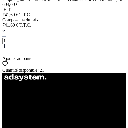
603,00 €
H.T.
741,69 € T.T.C.
Composants du prix
741,69 € T.T.C.
Ajouter au panier
Quantité disponible: 21
ul. Atramentowa 11
55-040 Bielany Wrocławskie
NIP: 8942678597
REGON: 932660597