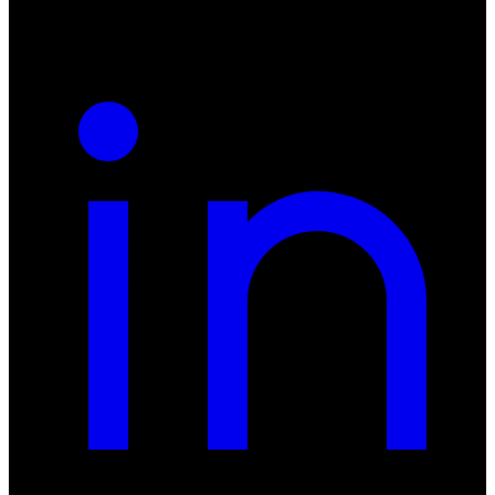
REGON: 932660597