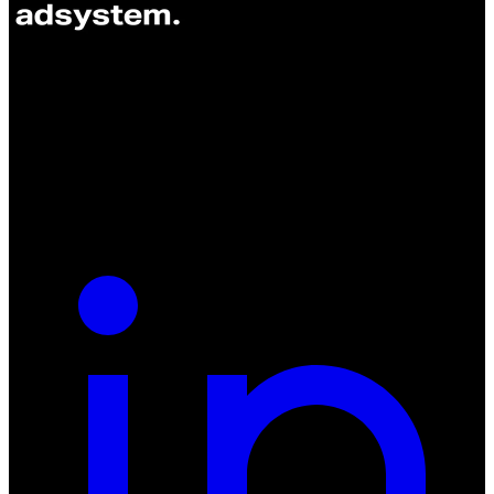
ul. Atramentowa 11
55-040 Bielany Wrocławskie
NIP: 8942678597
REGON: 932660597