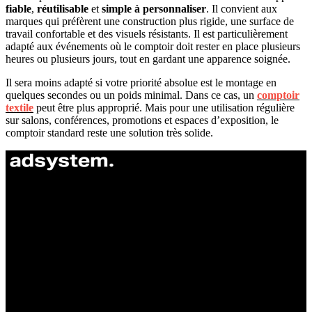
fiable
,
réutilisable
et
simple à personnaliser
. Il convient aux
marques qui préfèrent une construction plus rigide, une surface de
travail confortable et des visuels résistants. Il est particulièrement
adapté aux événements où le comptoir doit rester en place plusieurs
heures ou plusieurs jours, tout en gardant une apparence soignée.
Il sera moins adapté si votre priorité absolue est le montage en
quelques secondes ou un poids minimal. Dans ce cas, un
comptoir
textile
peut être plus approprié. Mais pour une utilisation régulière
sur salons, conférences, promotions et espaces d’exposition, le
comptoir standard reste une solution très solide.
ul. Atramentowa 11
55-040 Bielany Wrocławskie
NIP: 8942678597
REGON: 932660597