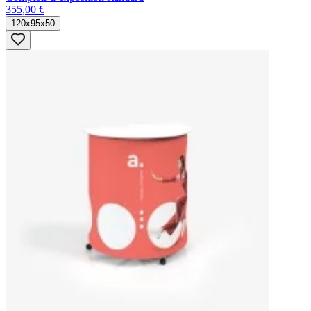
355,00 €
120x95x50