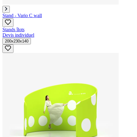
Stand - Vario C wall
Stands îlots
Devis individuel
200x230x140