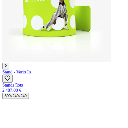
Stand - Vario In
Stands îlots
2 487,00 €
300x240x240