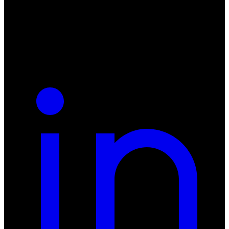
55-040 Bielany Wrocławskie
NIP: 8942678597
REGON: 932660597