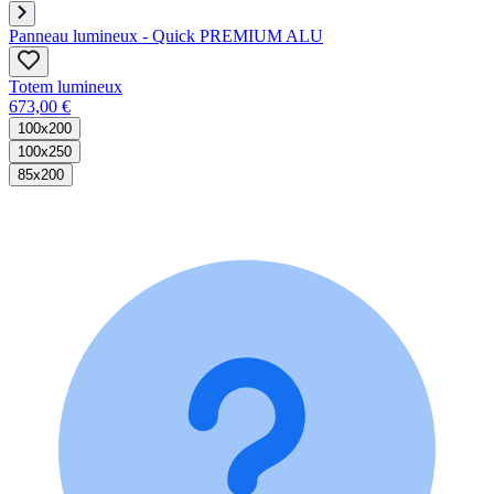
Panneau lumineux - Quick PREMIUM ALU
Totem lumineux
673,00 €
100x200
100x250
85x200