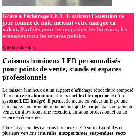
Grâce à l’éclairage LED, ils attirent l’attention de
jour comme de nuit, mettant votre marque en
valeur.
Parfaits pour les magasins, les bureaux, les
événements ou les espaces publics.
Voir la collection
Caissons lumineux LED personnalisés
pour points de vente, stands et espaces
professionnels
Le caisson lumineux est un support d’affichage rétroéclairé composé
d’un
cadre en aluminium
, d’un
visuel textile imprimé
et d’un
système LED intégré
. Il permet de mettre en valeur un logo, une
campagne, une promotion ou une image de marque dans un point de
vente, un showroom, une réception, un salon professionnel ou un
espace événementiel.
Chez adsystem, les caissons lumineux LED sont disponibles en
plusieurs versions :
murales
,
autoportantes
,
suspendues
,
recto