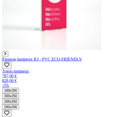
Panneau lumineux R3 - PVC ECO-FRIENDLY
Totem lumineux
787,00 €
828,00 €
-5%
100x200
300x250
200x250
200x200