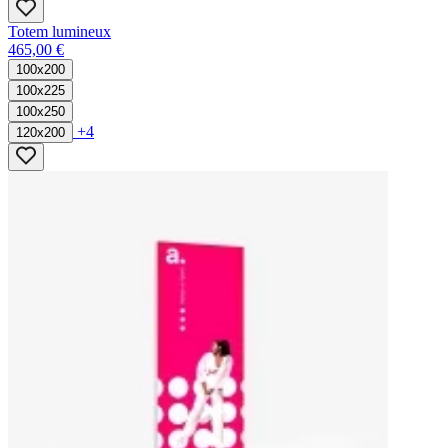
Totem lumineux
465,00 €
100x200
100x225
100x250
+4
120x200