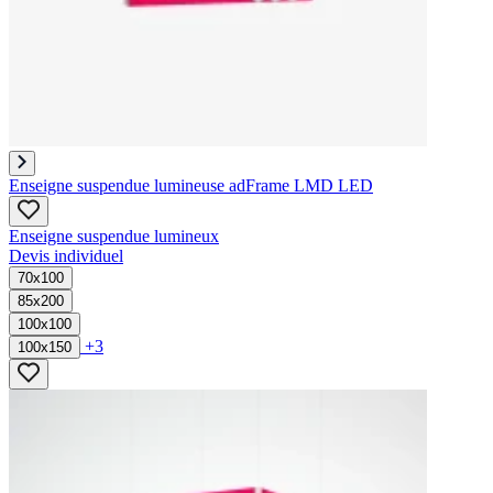
Enseigne suspendue lumineuse adFrame LMD LED
Enseigne suspendue lumineux
Devis individuel
70x100
85x200
100x100
+3
100x150