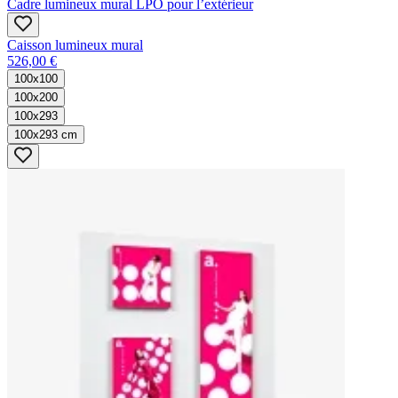
Cadre lumineux mural LPO pour l’extérieur
Caisson lumineux mural​
526,00 €
100x100
100x200
100x293
100x293 cm