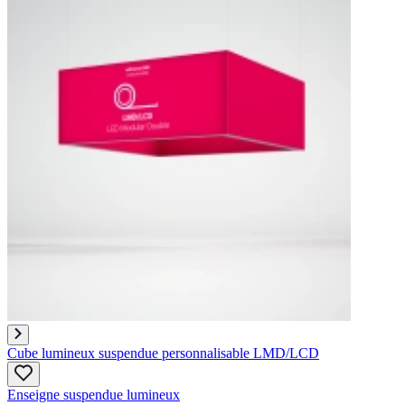
Cube lumineux suspendue personnalisable LMD/LCD
Enseigne suspendue lumineux