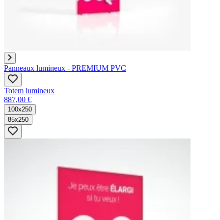
Panneaux lumineux - PREMIUM PVC
Totem lumineux
887,00 €
100x250
85x250