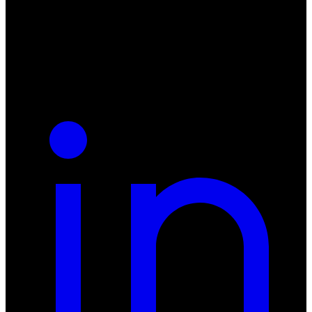
55-040 Bielany Wrocławskie
NIP: 8942678597
REGON: 932660597