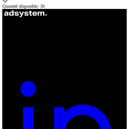
Quantité disponible: 30
ul. Atramentowa 11
55-040 Bielany Wrocławskie
NIP: 8942678597
REGON: 932660597