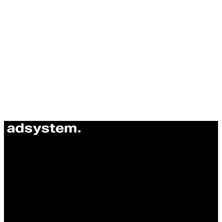
ul. Atramentowa 11
55-040 Bielany Wrocławskie
NIP: 8942678597
REGON: 932660597